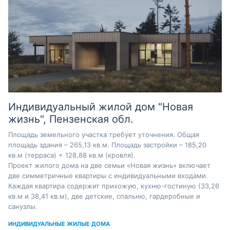
Индивидуальный жилой дом "Новая
жизнь", Пензенская обл.
Площадь земельного участка требует уточнения. Общая
площадь здания – 265,13 кв.м. Площадь застройки – 185,20
кв.м (терраса) + 128,88 кв.м (кровля).
Проект жилого дома на две семьи «Новая жизнь» включает
две симметричные квартиры с индивидуальными входами.
Каждая квартира содержит прихожую, кухню-гостиную (33,26
кв.м и 38,41 кв.м), две детские, спальню, гардеробные и
санузлы.
ИНДИВИДУАЛЬНЫЕ ЖИЛЫЕ ДОМА